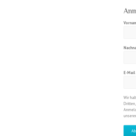
Anm
Vorna
Nachn
E-Mai
Wir hal
Dritten
Anmeld
unsere