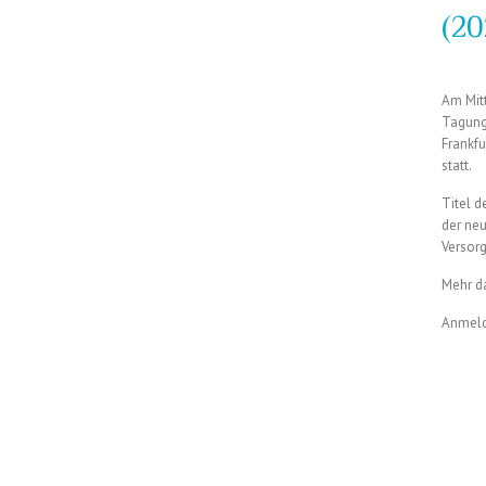
(20
Am Mitt
Tagung 
Frankfu
statt.
Titel 
der ne
Versorg
Mehr d
Anmeld