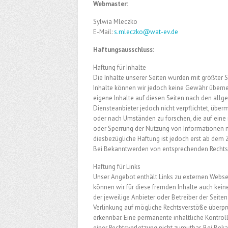
Webmaster:
Sylwia Mleczko
E-Mail:
s.mleczko@wat-ev.de
Haftungsausschluss:
Haftung für Inhalte
Die Inhalte unserer Seiten wurden mit größter Sor
Inhalte können wir jedoch keine Gewähr überne
eigene Inhalte auf diesen Seiten nach den allg
Diensteanbieter jedoch nicht verpflichtet, übe
oder nach Umständen zu forschen, die auf eine 
oder Sperrung der Nutzung von Informationen n
diesbezügliche Haftung ist jedoch erst ab dem 
Bei Bekanntwerden von entsprechenden Rechtsv
Haftung für Links
Unser Angebot enthält Links zu externen Webseit
können wir für diese fremden Inhalte auch keine
der jeweilige Anbieter oder Betreiber der Seite
Verlinkung auf mögliche Rechtsverstöße überprü
erkennbar. Eine permanente inhaltliche Kontrol
einer Rechtsverletzung nicht zumutbar. Bei Bek