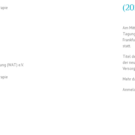
(20
rapie
Am Mitt
Tagung 
Frankfu
statt.
Titel 
der ne
ung (WAT) e.V.
Versorg
rapie
Mehr d
Anmeld