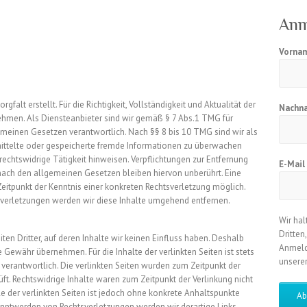
Anm
Vorna
gfalt erstellt. Für die Richtigkeit, Vollständigkeit und Aktualität der
Nachn
hmen. Als Diensteanbieter sind wir gemäß § 7 Abs.1 TMG für
emeinen Gesetzen verantwortlich. Nach §§ 8 bis 10 TMG sind wir als
rmittelte oder gespeicherte fremde Informationen zu überwachen
rechtswidrige Tätigkeit hinweisen. Verpflichtungen zur Entfernung
E-Mai
ach den allgemeinen Gesetzen bleiben hiervon unberührt. Eine
Zeitpunkt der Kenntnis einer konkreten Rechtsverletzung möglich.
erletzungen werden wir diese Inhalte umgehend entfernen.
Wir hal
Dritten
en Dritter, auf deren Inhalte wir keinen Einfluss haben. Deshalb
Anmeld
 Gewähr übernehmen. Für die Inhalte der verlinkten Seiten ist stets
unsere
n verantwortlich. Die verlinkten Seiten wurden zum Zeitpunkt der
ft. Rechtswidrige Inhalte waren zum Zeitpunkt der Verlinkung nicht
le der verlinkten Seiten ist jedoch ohne konkrete Anhaltspunkte
anntwerden von Rechtsverletzungen werden wir derartige Links