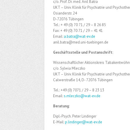
c/o. Prof. Dr. med. Anil Batra
UKT – Univ. Klinik für Psychiatrie und Psychothe
Osianderstr. 24
D-72076 Tübingen
Tel.: + 49 (0) 70 71 / 29 – 8 26 85
Fax: + 49 (0) 70 71 / 29 – 41 41
Email:
a.batra@wat-ev.de
anil.batra@med.uni-tuebingen.de
Geschäftsstelle und Postanschrift:
Wissenschaftlicher Aktionskreis Tabakentwöhn
c/o. Sylwia Mleczko
UKT – Univ. Klinik für Psychiatrie und Psychothe
Calwerstraße 14, D- 72076 Tübingen
Tel.: +49 (0) 7071 / 29 – 8 23 13
Email:
s.mleczko@wat-ev.de
Beratung:
Dipl.-Psych. Peter Lindinger
E-Mail:
p.lindinger@wat-ev.de