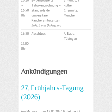
16.20
Evidenzbasierte
S. Mühlig, T.
–
Tabakentwöhnung –
Rüther
16.50
Standards der
Chemnitz,
Uhr
universitären
München
Raucherambulanzen
(inkl. 5 min Diskussion)
16.50
Abschluss
A. Batra,
–
Tübingen
17.00
Uhr
Ankündigungen
27. Frühjahrs-Tagung
(2026)
Am Mittwoch, den 18.03.2026 findet die 27.