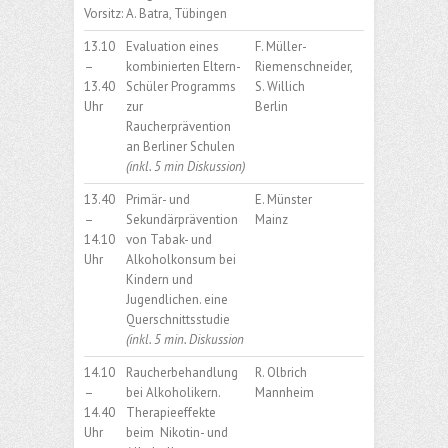
Vorsitz: A. Batra, Tübingen
13.10
Evaluation eines
F. Müller-
–
kombinierten Eltern-
Riemenschneider,
13.40
Schüler Programms
S. Willich
Uhr
zur
Berlin
Raucherprävention
an Berliner Schulen
(inkl. 5 min Diskussion)
13.40
Primär- und
E. Münster
–
Sekundärprävention
Mainz
14.10
von Tabak- und
Uhr
Alkoholkonsum bei
Kindern und
Jugendlichen. eine
Querschnittsstudie
(inkl. 5 min. Diskussion
14.10
Raucherbehandlung
R. Olbrich
–
bei Alkoholikern.
Mannheim
14.40
Therapieeffekte
Uhr
beim Nikotin- und