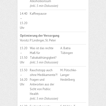
Alkoholkonsum
(inkl. 5 min Diskussion)
14.40
Kaffeepause
–
15.20
Uhr
Optimierung der Versorgung
Vorsitz: P. Lindinger, St. Peter
15.20
Was ist das rechte
A. Batra
–
Maß für
Tübingen
15.50
Tabakabhängigkeit?
Uhr
(inkl. 5 min Diskussion)
15.50
Rauchstopp auch
M. Pötschke-
–
ohne Medikamente?!
Langer
16.20
Fragen und
Heidelberg
Uhr
Antworten aus der
Sicht von Public
Health
(inkl. 5 min Diskussion)